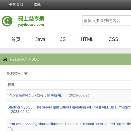
手机页面
收藏
首页
Java
JS
HTML
CSS
码上敲享录
>
SQL
资源类别
标题
linux安装mysql5.7教程，简单好用。
（2023-06-02）
Starting MySQL...The server quit without updating PID file [FAILED]cal/mysql
（2023-05-31）
error while loading shared libraries: libaio.so.1: cannot open shared object file
30）