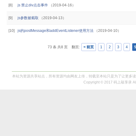
[8]
js 禁止div点击事件
（2019-04-16）
[9]
js参数被截取
（2019-04-13）
[10]
js的postMessage和addEventListener使用方法
（2019-04-10）
73 条 共8 页
翻页:
< 前页
1
2
3
4
本站为资源共享站点，所有资源均由网友上传，转载至本站只是为了让更多读
Copyright © 2017 码上敲享录 All 