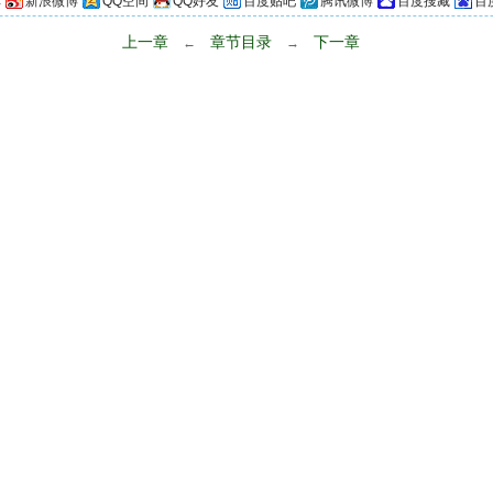
享
新浪微博
QQ空间
QQ好友
百度贴吧
腾讯微博
百度搜藏
百
上一章
章节目录
下一章
←
→