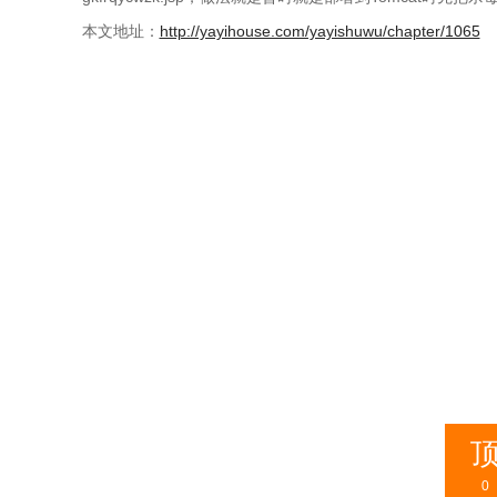
本文地址：
http://yayihouse.com/yayishuwu/chapter/1065
0