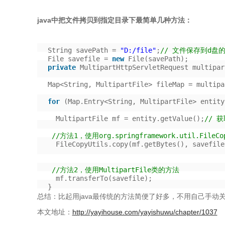
java中把文件拷贝到指定目录下最简单几种方法：
String savePath =
"D:/file"
;
// 文件保存到d盘的
File savefile =
new
File(savePath);
private
MultipartHttpServletRequest multipar
Map<String, MultipartFile> fileMap = multipa
for
(Map.Entry<String, MultipartFile> entity
MultipartFile mf = entity.getValue();
// 
//方法1，使用org.springframework.util.FileC
FileCopyUtils.copy(mf.getBytes(), savefile
//方法2，使用MultipartFile类的方法
mf.transferTo(savefile);
}
总结：比起用java最传统的方法简便了好多，不用自己手动
本文地址：
http://yayihouse.com/yayishuwu/chapter/1037