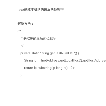
java获取本机IP的最后两位数字
解决方法：
/**
* 获取IP的最后两位数字
*/
private static String getLastNumOfIP() {
String ip = InetAddress.getLocalHost().getHostAddress
return ip.substring(ip.length() - 2);
}