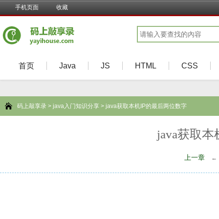
手机页面
收藏
首页
Java
JS
HTML
CSS
码上敲享录
>
java入门知识分享
> java获取本机IP的最后两位数字
java获取
上一章
←