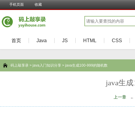
手机页面
收藏
首页
Java
JS
HTML
CSS
码上敲享录
>
java入门知识分享
> java生成100-999的随机数
java生
上一章
←