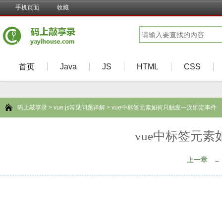
手机页面
收藏
首页
Java
JS
HTML
CSS
码上敲享录
>
vue.js常见问题详解
> vue中标签元素如何只触发一次绑定事件
vue中标签元
上一章
←