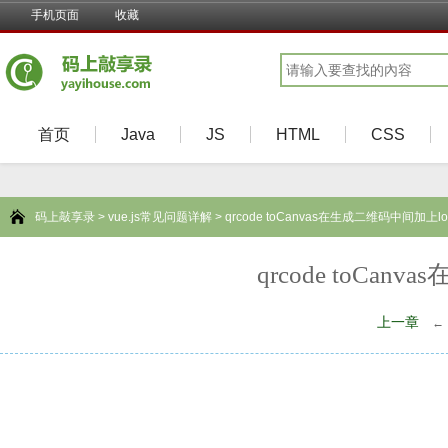
手机页面
收藏
首页
Java
JS
HTML
CSS
码上敲享录
>
vue.js常见问题详解
> qrcode toCanvas在生成二维码中间加上lo
qrcode toCa
上一章
←