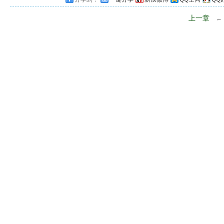
上一章
←