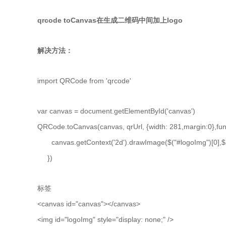
qrcode toCanvas在生成二维码中间加上logo
解决方法：
import QRCode from 'qrcode'
var canvas = document.getElementById('canvas')
QRCode.toCanvas(canvas, qrUrl, {width: 281,margin:0},func
canvas.getContext('2d').drawImage($("#logoImg")[0],$(can
})
标签
<canvas id="canvas"></canvas>
<img id="logoImg" style="display: none;" />