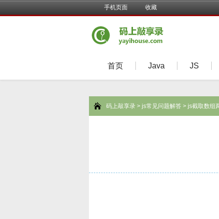
手机页面
收藏
首页
Java
JS
码上敲享录
>
js常见问题解答
> js截取数