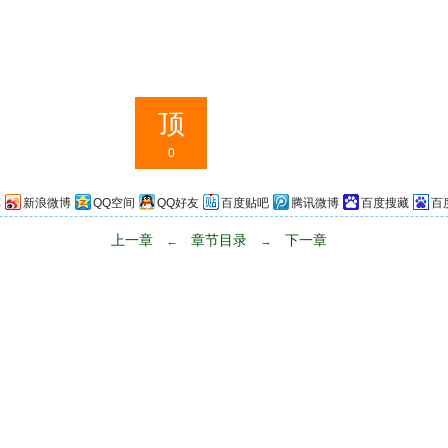
顶
0
享
新浪微博
QQ空间
QQ好友
百度贴吧
腾讯微博
百度搜藏
百
上一章
章节目录
下一章
←
→