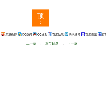
顶
0
享
新浪微博
QQ空间
QQ好友
百度贴吧
腾讯微博
百度搜藏
百
上一章
章节目录
下一章
←
→