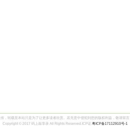
上传，转载至本站只是为了让更多读者欣赏。若无意中侵犯到您的版权利益，敬请留言
Copyright © 2017 码上敲享录 All Rights Reserved.ICP证:
粤ICP备17112910号-1