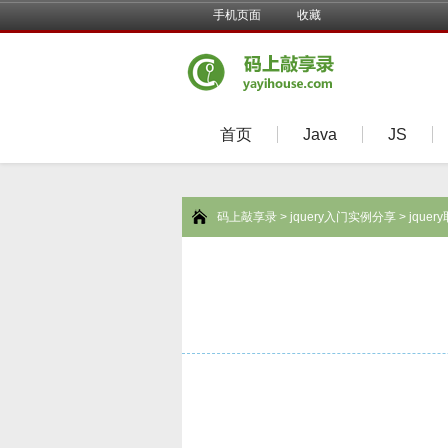
手机页面
收藏
首页
Java
JS
码上敲享录
>
jquery入门实例分享
> jqu