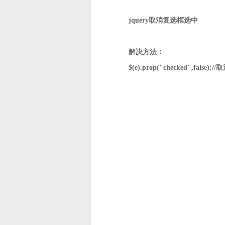
jquery取消复选框选中
解决方法：
$(e).prop("checked",false);//
取