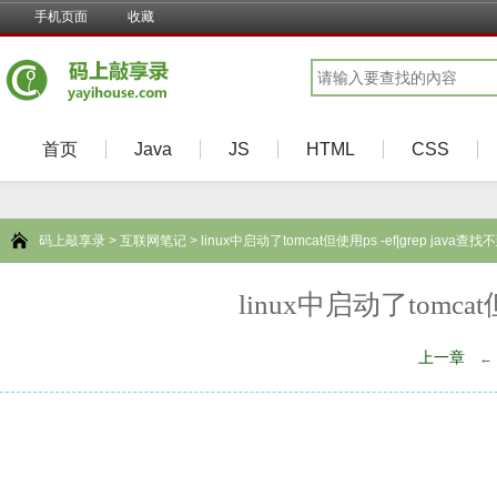
手机页面
收藏
首页
Java
JS
HTML
CSS
码上敲享录
>
互联网笔记
> linux中启动了tomcat但使用ps -ef|grep java查找
linux中启动了tomcat但
上一章
←