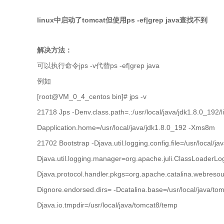
linux中启动了tomcat但使用ps -ef|grep java查找不到
解决方法：
可以执行命令jps -v代替ps -ef|grep java
例如
[root@VM_0_4_centos bin]# jps -v
21718 Jps -Denv.class.path=.:/usr/local/java/jdk1.8.0_192/lib
Dapplication.home=/usr/local/java/jdk1.8.0_192 -Xms8m
21702 Bootstrap -Djava.util.logging.config.file=/usr/local/ja
Djava.util.logging.manager=org.apache.juli.ClassLoader
Djava.protocol.handler.pkgs=org.apache.catalina.webresou
Dignore.endorsed.dirs= -Dcatalina.base=/usr/local/java/tom
Djava.io.tmpdir=/usr/local/java/tomcat8/temp