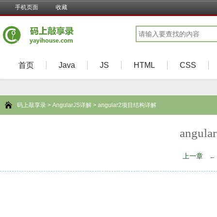
手机页面
收藏
首页
Java
JS
HTML
CSS
码上敲享录
>
AngularJS详解
> angular2项目结构详解
angu
上一章
←