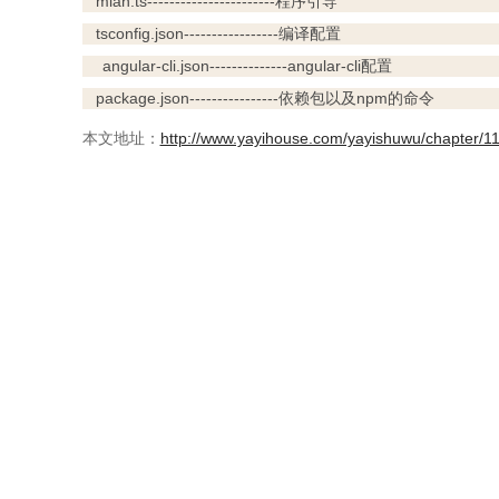
mian.ts-----------------------程序引导
tsconfig.json-----------------编译配置
angular-cli.json--------------angular-cli配置
package.json----------------依赖包以及npm的命令
本文地址：
http://www.yayihouse.com/yayishuwu/chapter/1