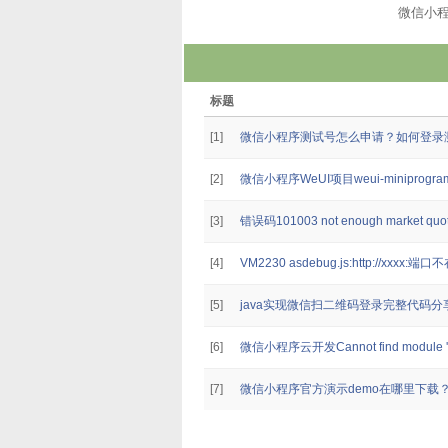
微信小
标题
[1]
微信小程序测试号怎么申请？如何登录
[2]
微信小程序WeUI项目weui-minipro
[3]
错误码101003 not enough market quot
[4]
VM2230 asdebug.js:http://xxxx
[5]
java实现微信扫二维码登录完整代码分
[6]
微信小程序云开发Cannot find module 'wx
[7]
微信小程序官方演示demo在哪里下载